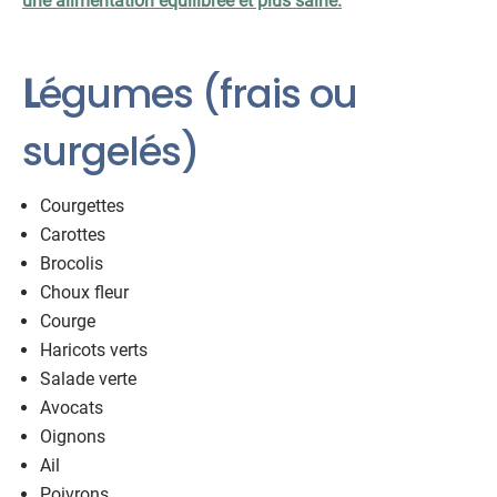
une alimentation équilibrée et plus saine.
L
égumes (frais ou
surgelés)
Courgettes
Carottes
Brocolis
Choux fleur
Courge
Haricots verts
Salade verte
Avocats
Oignons
Ail
Poivrons